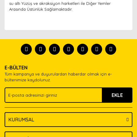
su altı Yüzüş ve akraksiyon harketleri ile Diğer Yemler
Arasında Üstünlük Sağlamaktadır.
Bu ürünün fiyat bilgisi, resim, ürün açıklamalarında ve
diğer konularda yetersiz gördüğünüz noktaları öneri
Bu ürünü kullandıysanız yorum yapın, herkes ürünü
formunu kullanarak tarafımıza iletebilirsiniz.
tanısın.
Görüş ve önerileriniz için teşekkür ederiz.
Ürün resmi kalitesiz, bozuk veya görüntülenemiyor.
Yorum Yaz
E-BÜLTEN
Ürün açıklamasında eksik bilgiler bulunuyor.
Tüm kampanya ve duyurulardan haberdar olmak için e-
Ürün bilgilerinde hatalar bulunuyor.
bültenimize kaydolunuz.
Ürün fiyatı diğer sitelerden daha pahalı.
EKLE
Bu ürüne benzer farklı alternatifler olmalı.
KURUMSAL
Gönder