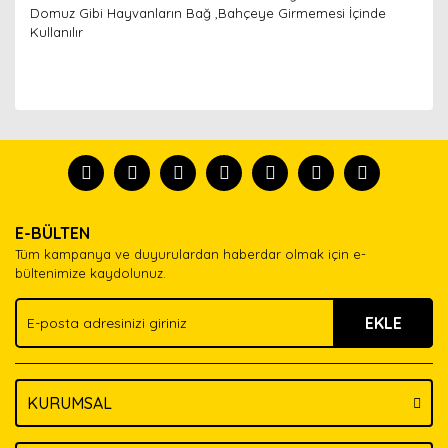
Domuz Gibi Hayvanların Bağ ,Bahçeye Girmemesi İçinde
Kullanılır
Bu ürünün fiyat bilgisi, resim, ürün açıklamalarında ve
diğer konularda yetersiz gördüğünüz noktaları öneri
Bu ürünü kullandıysanız yorum yapın, herkes ürünü
formunu kullanarak tarafımıza iletebilirsiniz.
tanısın.
Görüş ve önerileriniz için teşekkür ederiz.
Ürün resmi kalitesiz, bozuk veya görüntülenemiyor.
Yorum Yaz
E-BÜLTEN
Ürün açıklamasında eksik bilgiler bulunuyor.
Tüm kampanya ve duyurulardan haberdar olmak için e-
Ürün bilgilerinde hatalar bulunuyor.
bültenimize kaydolunuz.
Ürün fiyatı diğer sitelerden daha pahalı.
EKLE
Bu ürüne benzer farklı alternatifler olmalı.
KURUMSAL