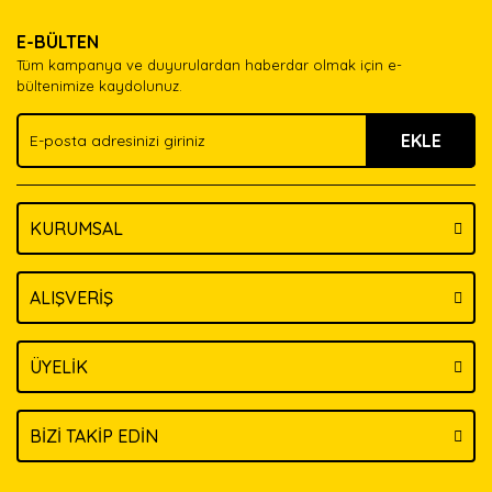
Ürün resmi kalitesiz, bozuk veya görüntülenemiyor.
Yorum Yaz
E-BÜLTEN
Ürün açıklamasında eksik bilgiler bulunuyor.
Tüm kampanya ve duyurulardan haberdar olmak için e-
Ürün bilgilerinde hatalar bulunuyor.
bültenimize kaydolunuz.
Ürün fiyatı diğer sitelerden daha pahalı.
EKLE
Bu ürüne benzer farklı alternatifler olmalı.
KURUMSAL
Gönder
ALIŞVERİŞ
ÜYELİK
BİZİ TAKİP EDİN