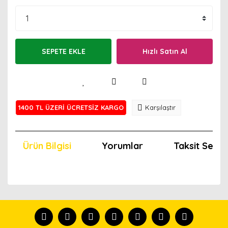
SEPETE EKLE
Hızlı Satın Al
1400 TL ÜZERİ ÜCRETSİZ KARGO
Karşılaştır
Ürün Bilgisi
Yorumlar
Taksit Seçen
Bu ürünün fiyat bilgisi, resim, ürün açıklamalarında ve
diğer konularda yetersiz gördüğünüz noktaları öneri
Bu ürünü kullandıysanız yorum yapın, herkes ürünü
formunu kullanarak tarafımıza iletebilirsiniz.
tanısın.
Görüş ve önerileriniz için teşekkür ederiz.