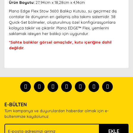
Ürün Boyutu:
27,94cm x 18,28cm x 4,14cm
Plano Edge Flex Stow 3600 Balıkçı Kutusu, su geçirmez dış
contalar ile dünyanın en gelişmiş olta takımı sistemidir. 38
Quick-Set bölmeler, oluşturulmuş özel konfigürasyonlara
kolayca takılır ve çıkarılır. Plano EDGE™ Flex, yemlerini
saklamak isteyen her balıkçı için uygundur.
*Sahte balıklar görsel amaçlıdır, kutu içeriğine dahil
değildir.
Bu ürünün fiyat bilgisi, resim, ürün açıklamalarında ve
diğer konularda yetersiz gördüğünüz noktaları öneri
Bu ürünü kullandıysanız yorum yapın, herkes ürünü
formunu kullanarak tarafımıza iletebilirsiniz.
tanısın.
Görüş ve önerileriniz için teşekkür ederiz.
Ürün resmi kalitesiz, bozuk veya görüntülenemiyor.
Yorum Yaz
E-BÜLTEN
Ürün açıklamasında eksik bilgiler bulunuyor.
Tüm kampanya ve duyurulardan haberdar olmak için e-
Ürün bilgilerinde hatalar bulunuyor.
bültenimize kaydolunuz.
Ürün fiyatı diğer sitelerden daha pahalı.
EKLE
Bu ürüne benzer farklı alternatifler olmalı.