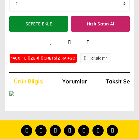
SEPETE EKLE
Hızlı Satın Al
1400 TL ÜZERİ ÜCRETSİZ KARGO
Karşılaştır
Ürün Bilgisi
Yorumlar
Taksit Seçen
Bu ürünün fiyat bilgisi, resim, ürün açıklamalarında ve
diğer konularda yetersiz gördüğünüz noktaları öneri
Bu ürünü kullandıysanız yorum yapın, herkes ürünü
formunu kullanarak tarafımıza iletebilirsiniz.
tanısın.
Görüş ve önerileriniz için teşekkür ederiz.