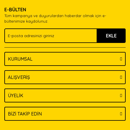
Ürün resmi kalitesiz, bozuk veya görüntülenemiyor.
Yorum Yaz
E-BÜLTEN
Ürün açıklamasında eksik bilgiler bulunuyor.
Tüm kampanya ve duyurulardan haberdar olmak için e-
Ürün bilgilerinde hatalar bulunuyor.
bültenimize kaydolunuz.
Ürün fiyatı diğer sitelerden daha pahalı.
EKLE
Bu ürüne benzer farklı alternatifler olmalı.
KURUMSAL
Gönder
ALIŞVERİŞ
ÜYELİK
BİZİ TAKİP EDİN