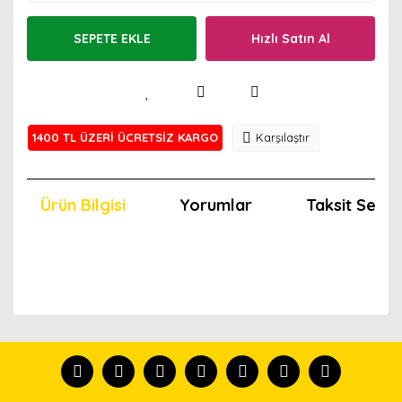
SEPETE EKLE
Hızlı Satın Al
1400 TL ÜZERİ ÜCRETSİZ KARGO
Karşılaştır
Ürün Bilgisi
Yorumlar
Taksit Seçen
Bu ürünün fiyat bilgisi, resim, ürün açıklamalarında ve
diğer konularda yetersiz gördüğünüz noktaları öneri
Bu ürünü kullandıysanız yorum yapın, herkes ürünü
formunu kullanarak tarafımıza iletebilirsiniz.
tanısın.
Görüş ve önerileriniz için teşekkür ederiz.