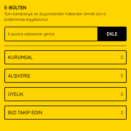
Ürün resmi kalitesiz, bozuk veya görüntülenemiyor.
Yorum Yaz
E-BÜLTEN
Ürün açıklamasında eksik bilgiler bulunuyor.
Tüm kampanya ve duyurulardan haberdar olmak için e-
Ürün bilgilerinde hatalar bulunuyor.
bültenimize kaydolunuz.
Ürün fiyatı diğer sitelerden daha pahalı.
EKLE
Bu ürüne benzer farklı alternatifler olmalı.
KURUMSAL
Gönder
ALIŞVERİŞ
ÜYELİK
BİZİ TAKİP EDİN