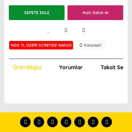
SEPETE EKLE
Hızlı Satın Al
1400 TL ÜZERİ ÜCRETSİZ KARGO
Karşılaştır
Ürün Bilgisi
Yorumlar
Taksit Seçen
Bu ürünün fiyat bilgisi, resim, ürün açıklamalarında ve
diğer konularda yetersiz gördüğünüz noktaları öneri
Bu ürünü kullandıysanız yorum yapın, herkes ürünü
formunu kullanarak tarafımıza iletebilirsiniz.
tanısın.
Görüş ve önerileriniz için teşekkür ederiz.