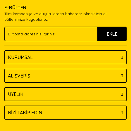
Ürün resmi kalitesiz, bozuk veya görüntülenemiyor.
Yorum Yaz
E-BÜLTEN
Ürün açıklamasında eksik bilgiler bulunuyor.
Tüm kampanya ve duyurulardan haberdar olmak için e-
Ürün bilgilerinde hatalar bulunuyor.
bültenimize kaydolunuz.
Ürün fiyatı diğer sitelerden daha pahalı.
EKLE
Bu ürüne benzer farklı alternatifler olmalı.
KURUMSAL
Gönder
ALIŞVERİŞ
ÜYELİK
BİZİ TAKİP EDİN