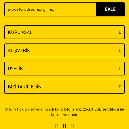
Ürün fiyatı diğer sitelerden daha pahalı.
EKLE
Bu ürüne benzer farklı alternatifler olmalı.
KURUMSAL
Gönder
ALIŞVERİŞ
ÜYELİK
BİZİ TAKİP EDİN
© Tüm hakları saklıdır. Kredi kartı bilgileriniz 256bit SSL sertifikası ile
korunmaktadır.