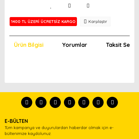
1400 TL ÜZERİ ÜCRETSİZ KARGO
Karşılaştır
Ürün Bilgisi
Yorumlar
Taksit Seçen
Bu ürünün fiyat bilgisi, resim, ürün açıklamalarında ve
diğer konularda yetersiz gördüğünüz noktaları öneri
Bu ürünü kullandıysanız yorum yapın, herkes ürünü
formunu kullanarak tarafımıza iletebilirsiniz.
tanısın.
Görüş ve önerileriniz için teşekkür ederiz.
Ürün resmi kalitesiz, bozuk veya görüntülenemiyor.
Yorum Yaz
E-BÜLTEN
Ürün açıklamasında eksik bilgiler bulunuyor.
Tüm kampanya ve duyurulardan haberdar olmak için e-
Ürün bilgilerinde hatalar bulunuyor.
bültenimize kaydolunuz.