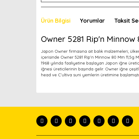
Ürün Bilgisi
Yorumlar
Taksit Se
Owner 5281 Rip'n Minnow 
Japon Owner firmasına ait balık malzemeleri; ülkemi
içerisinde Owner 5281 Rip'n Minnow 80 Mm 11,5g Ma
1968 yılında faaliyetine başlayan Japon iğne üretici
iğnesi üreticilerinin başında gelir. Owner iğne çeşit
head ve C’ultiva suni yemlerin üretimine başlamıştı
Bu ürünün fiyat bilgisi, resim, ürün açıklamaları
Görüş ve önerileriniz için teşekkür ederiz.
Ürün resmi kalitesiz, bozuk veya görüntülenemiyor
Ürün açıklamasında eksik bilgiler bulunuyor.
Ürün bilgilerinde hatalar bulunuyor.
Ürün fiyatı diğer sitelerden daha pahalı.