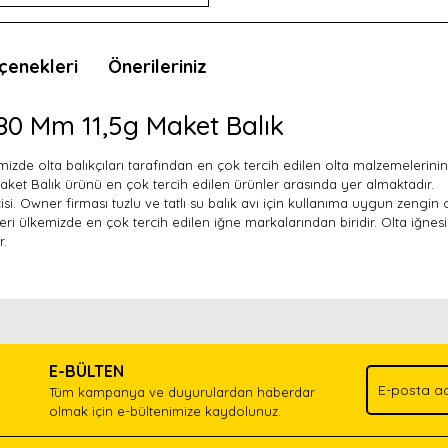
çenekleri
Önerileriniz
80 Mm 11,5g Maket Balık
zde olta balıkçıları tarafından en çok tercih edilen olta malzemelerinin 
ket Balık ürünü en çok tercih edilen ürünler arasında yer almaktadır.
si. Owner firması tuzlu ve tatlı su balık avı için kullanıma uygun zengin o
leri ülkemizde en çok tercih edilen iğne markalarından biridir. Olta iğnesi
r.
nda ve diğer konularda yetersiz gördüğünüz noktaları öneri formunu kullan
Bu ürünü kullandıysanız yorum yapın, herkes ürünü tanısın.
.
E-BÜLTEN
Yorum Yaz
Tüm kampanya ve duyurulardan haberdar
olmak için e-bültenimize kaydolunuz.