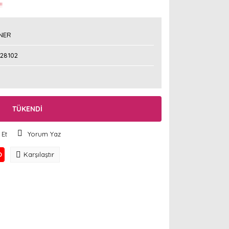
!
NER
528102
TÜKENDİ
 Et
Yorum Yaz
O
Karşılaştır