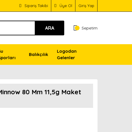
Sipariş Takibi
Üye Ol
Giriş Yap
ARA
Sepetim
Su
Logodan
Balıkçılık
Sporları
Gelenler
 Minnow 80 Mm 11,5g Maket