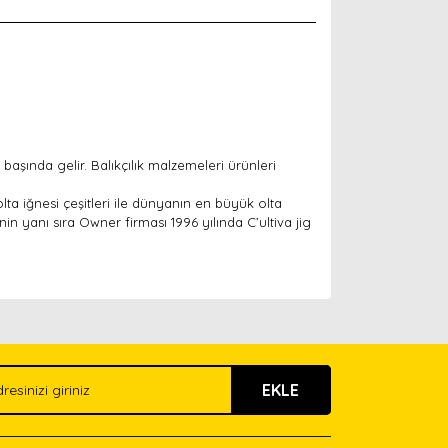
başında gelir. Balıkçılık malzemeleri ürünleri
lta iğnesi çeşitleri ile dünyanın en büyük olta
nin yanı sıra Owner firması 1996 yılında C’ultiva jig
arak tarafımıza iletebilirsiniz.
EKLE