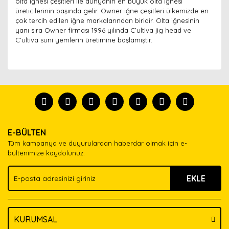
olta iğnesi çeşitleri ile dünyanın en büyük olta iğnesi
üreticilerinin başında gelir. Owner iğne çeşitleri ülkemizde en
çok tercih edilen iğne markalarından biridir. Olta iğnesinin
yanı sıra Owner firması 1996 yılında C’ultiva jig head ve
C’ultiva suni yemlerin üretimine başlamıştır.
Bu ürünün fiyat bilgisi, resim, ürün açıklamalarında ve
diğer konularda yetersiz gördüğünüz noktaları öneri
Bu ürünü kullandıysanız yorum yapın, herkes ürünü
formunu kullanarak tarafımıza iletebilirsiniz.
tanısın.
Görüş ve önerileriniz için teşekkür ederiz.
Ürün resmi kalitesiz, bozuk veya görüntülenemiyor.
Yorum Yaz
E-BÜLTEN
Ürün açıklamasında eksik bilgiler bulunuyor.
Tüm kampanya ve duyurulardan haberdar olmak için e-
Ürün bilgilerinde hatalar bulunuyor.
bültenimize kaydolunuz.
Ürün fiyatı diğer sitelerden daha pahalı.
EKLE
Bu ürüne benzer farklı alternatifler olmalı.
KURUMSAL