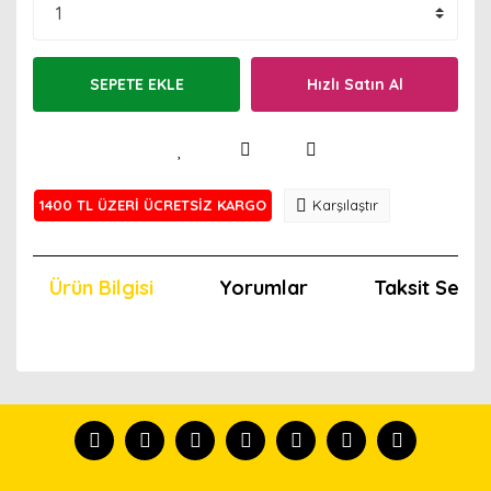
SEPETE EKLE
Hızlı Satın Al
1400 TL ÜZERİ ÜCRETSİZ KARGO
Karşılaştır
Ürün Bilgisi
Yorumlar
Taksit Seçen
Bu ürünün fiyat bilgisi, resim, ürün açıklamalarında ve
diğer konularda yetersiz gördüğünüz noktaları öneri
Bu ürünü kullandıysanız yorum yapın, herkes ürünü
formunu kullanarak tarafımıza iletebilirsiniz.
tanısın.
Görüş ve önerileriniz için teşekkür ederiz.
Ürün resmi kalitesiz, bozuk veya görüntülenemiyor.
Yorum Yaz