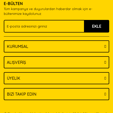
E-BÜLTEN
Ürün açıklamasında eksik bilgiler bulunuyor.
Tüm kampanya ve duyurulardan haberdar olmak için e-
Ürün bilgilerinde hatalar bulunuyor.
bültenimize kaydolunuz.
Ürün fiyatı diğer sitelerden daha pahalı.
EKLE
Bu ürüne benzer farklı alternatifler olmalı.
KURUMSAL
Gönder
ALIŞVERİŞ
ÜYELİK
BİZİ TAKİP EDİN