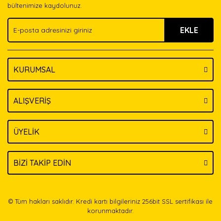
Ürün bilgilerinde hatalar bulunuyor.
bültenimize kaydolunuz.
Ürün fiyatı diğer sitelerden daha pahalı.
EKLE
Bu ürüne benzer farklı alternatifler olmalı.
KURUMSAL
Gönder
ALIŞVERİŞ
ÜYELİK
BİZİ TAKİP EDİN
© Tüm hakları saklıdır. Kredi kartı bilgileriniz 256bit SSL sertifikası ile
korunmaktadır.