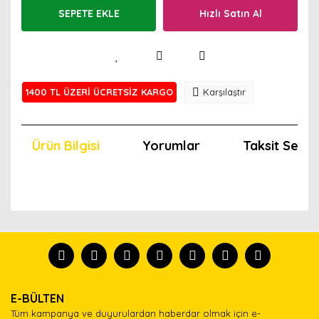
SEPETE EKLE
Hızlı Satın Al
1400 TL ÜZERİ ÜCRETSİZ KARGO
Karşılaştır
Ürün Bilgisi
Yorumlar
Taksit Seçen
Bu ürünün fiyat bilgisi, resim, ürün açıklamalarında ve
diğer konularda yetersiz gördüğünüz noktaları öneri
Bu ürünü kullandıysanız yorum yapın, herkes ürünü
formunu kullanarak tarafımıza iletebilirsiniz.
tanısın.
Görüş ve önerileriniz için teşekkür ederiz.
Ürün resmi kalitesiz, bozuk veya görüntülenemiyor.
Yorum Yaz
E-BÜLTEN
Ürün açıklamasında eksik bilgiler bulunuyor.
Tüm kampanya ve duyurulardan haberdar olmak için e-