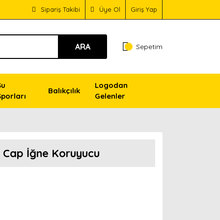
Sipariş Takibi
Üye Ol
Giriş Yap
ARA
Sepetim
Su
Logodan
Balıkçılık
Sporları
Gelenler
 Cap İğne Koruyucu