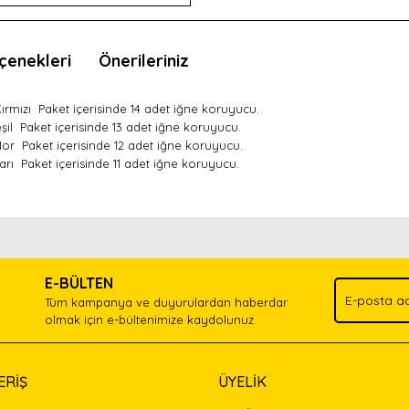
çenekleri
Önerileriniz
rmızı Paket içerisinde 14 adet iğne koruyucu.
il Paket içerisinde 13 adet iğne koruyucu.
or Paket içerisinde 12 adet iğne koruyucu.
rı Paket içerisinde 11 adet iğne koruyucu.
nda ve diğer konularda yetersiz gördüğünüz noktaları öneri formunu kullan
Bu ürünü kullandıysanız yorum yapın, herkes ürünü tanısın.
.
E-BÜLTEN
Yorum Yaz
Tüm kampanya ve duyurulardan haberdar
olmak için e-bültenimize kaydolunuz.
ERİŞ
ÜYELİK