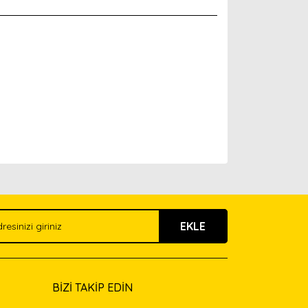
arak tarafımıza iletebilirsiniz.
EKLE
BİZİ TAKİP EDİN