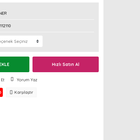
NER
112110
EKLE
Hızlı Satın Al
 Et
Yorum Yaz
O
Karşılaştır