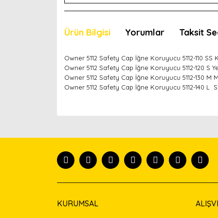
Ürün Bilgisi
Yorumlar
Taksit Se
Owner 5112 Safety Cap İğne Koruyucu 5112-110 SS Kı
Owner 5112 Safety Cap İğne Koruyucu 5112-120 S Yeş
Owner 5112 Safety Cap İğne Koruyucu 5112-130 M M
Owner 5112 Safety Cap İğne Koruyucu 5112-140 L Sa
Bu ürünün fiyat bilgisi, resim, ürün açıklamaları
Görüş ve önerileriniz için teşekkür ederiz.
Ürün resmi kalitesiz, bozuk veya görüntülenemiyor
Ürün açıklamasında eksik bilgiler bulunuyor.
Ürün bilgilerinde hatalar bulunuyor.
Ürün fiyatı diğer sitelerden daha pahalı.
Bu ürüne benzer farklı alternatifler olmalı.
KURUMSAL
ALIŞV