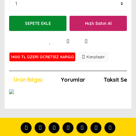
SEPETE EKLE
Hızlı Satın Al
1400 TL ÜZERİ ÜCRETSİZ KARGO
Karşılaştır
Ürün Bilgisi
Yorumlar
Taksit Seçen
Bu ürünün fiyat bilgisi, resim, ürün açıklamalarında ve
diğer konularda yetersiz gördüğünüz noktaları öneri
Bu ürünü kullandıysanız yorum yapın, herkes ürünü
formunu kullanarak tarafımıza iletebilirsiniz.
tanısın.
Görüş ve önerileriniz için teşekkür ederiz.