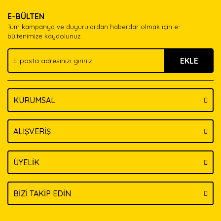
Ürün resmi kalitesiz, bozuk veya görüntülenemiyor.
Yorum Yaz
E-BÜLTEN
Ürün açıklamasında eksik bilgiler bulunuyor.
Tüm kampanya ve duyurulardan haberdar olmak için e-
Ürün bilgilerinde hatalar bulunuyor.
bültenimize kaydolunuz.
Ürün fiyatı diğer sitelerden daha pahalı.
EKLE
Bu ürüne benzer farklı alternatifler olmalı.
KURUMSAL
Gönder
ALIŞVERİŞ
ÜYELİK
BİZİ TAKİP EDİN