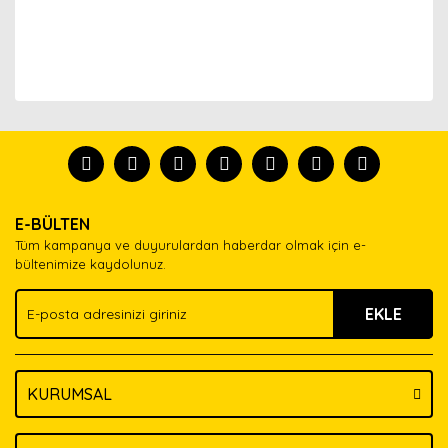
Bu ürünün fiyat bilgisi, resim, ürün açıklamalarında ve
diğer konularda yetersiz gördüğünüz noktaları öneri
Bu ürünü kullandıysanız yorum yapın, herkes ürünü
formunu kullanarak tarafımıza iletebilirsiniz.
tanısın.
Görüş ve önerileriniz için teşekkür ederiz.
Ürün resmi kalitesiz, bozuk veya görüntülenemiyor.
Yorum Yaz
E-BÜLTEN
Ürün açıklamasında eksik bilgiler bulunuyor.
Tüm kampanya ve duyurulardan haberdar olmak için e-
Ürün bilgilerinde hatalar bulunuyor.
bültenimize kaydolunuz.
Ürün fiyatı diğer sitelerden daha pahalı.
EKLE
Bu ürüne benzer farklı alternatifler olmalı.
KURUMSAL
Gönder