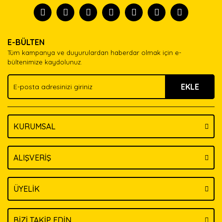
tanısın.
Görüş ve önerileriniz için teşekkür ederiz.
Ürün resmi kalitesiz, bozuk veya görüntülenemiyor.
Yorum Yaz
E-BÜLTEN
Ürün açıklamasında eksik bilgiler bulunuyor.
Tüm kampanya ve duyurulardan haberdar olmak için e-
Ürün bilgilerinde hatalar bulunuyor.
bültenimize kaydolunuz.
Ürün fiyatı diğer sitelerden daha pahalı.
EKLE
Bu ürüne benzer farklı alternatifler olmalı.
KURUMSAL
Gönder
ALIŞVERİŞ
ÜYELİK
BİZİ TAKİP EDİN