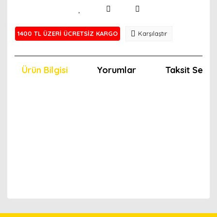
1400 TL ÜZERİ ÜCRETSİZ KARGO
Karşılaştır
Ürün Bilgisi
Yorumlar
Taksit Seçen
Bu ürünün fiyat bilgisi, resim, ürün açıklamalarında ve
diğer konularda yetersiz gördüğünüz noktaları öneri
Bu ürünü kullandıysanız yorum yapın, herkes ürünü
formunu kullanarak tarafımıza iletebilirsiniz.