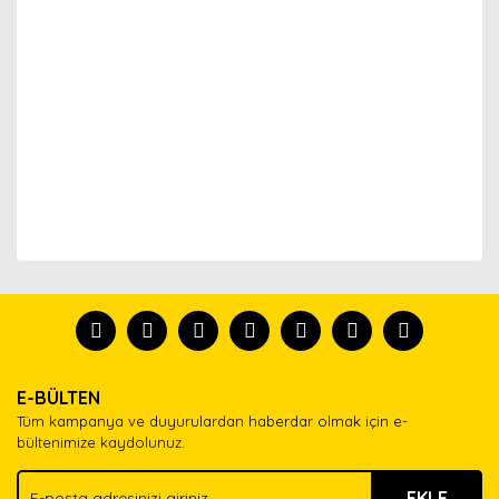
Bu ürünün fiyat bilgisi, resim, ürün açıklamalarında ve
diğer konularda yetersiz gördüğünüz noktaları öneri
Bu ürünü kullandıysanız yorum yapın, herkes ürünü
formunu kullanarak tarafımıza iletebilirsiniz.
tanısın.
Görüş ve önerileriniz için teşekkür ederiz.
Ürün resmi kalitesiz, bozuk veya görüntülenemiyor.
Yorum Yaz
E-BÜLTEN
Ürün açıklamasında eksik bilgiler bulunuyor.
Tüm kampanya ve duyurulardan haberdar olmak için e-
Ürün bilgilerinde hatalar bulunuyor.
bültenimize kaydolunuz.
Ürün fiyatı diğer sitelerden daha pahalı.
EKLE
Bu ürüne benzer farklı alternatifler olmalı.