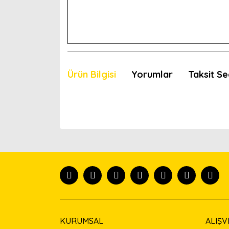
Ürün Bilgisi
Yorumlar
Taksit Se
Bu ürünün fiyat bilgisi, resim, ürün açıklamaları
Görüş ve önerileriniz için teşekkür ederiz.
Ürün resmi kalitesiz, bozuk veya görüntülenemiyor
Ürün açıklamasında eksik bilgiler bulunuyor.
Ürün bilgilerinde hatalar bulunuyor.
Ürün fiyatı diğer sitelerden daha pahalı.
Bu ürüne benzer farklı alternatifler olmalı.
KURUMSAL
ALIŞV