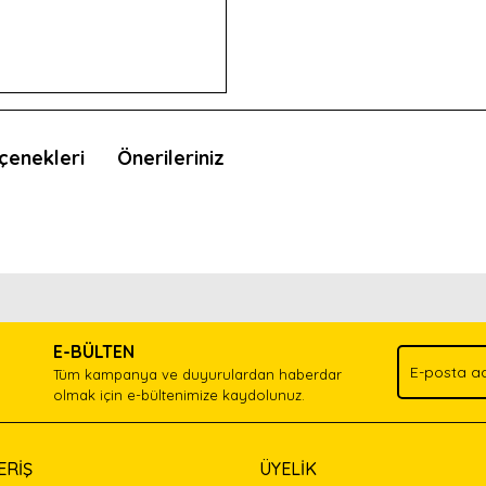
çenekleri
Önerileriniz
nda ve diğer konularda yetersiz gördüğünüz noktaları öneri formunu kullan
Bu ürünü kullandıysanız yorum yapın, herkes ürünü tanısın.
.
E-BÜLTEN
Yorum Yaz
Tüm kampanya ve duyurulardan haberdar
olmak için e-bültenimize kaydolunuz.
ERİŞ
ÜYELİK