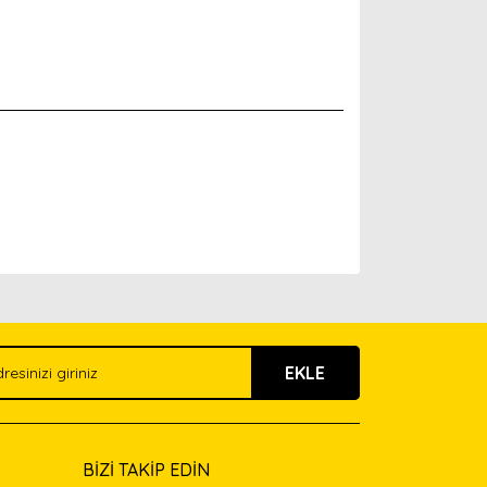
arak tarafımıza iletebilirsiniz.
EKLE
BİZİ TAKİP EDİN