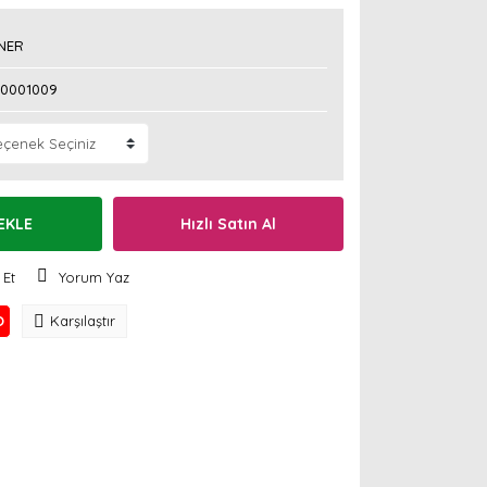
NER
50001009
EKLE
Hızlı Satın Al
 Et
Yorum Yaz
O
Karşılaştır