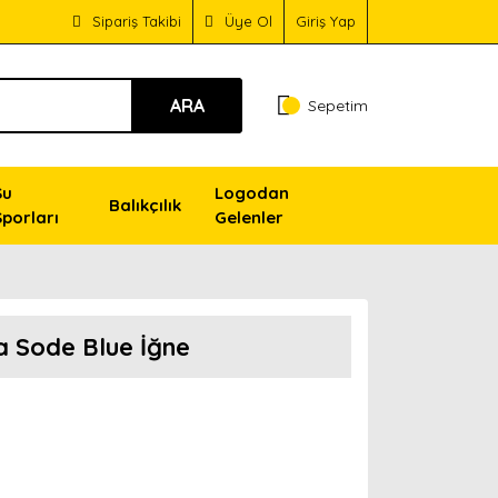
Sipariş Takibi
Üye Ol
Giriş Yap
ARA
Sepetim
Su
Logodan
Balıkçılık
Sporları
Gelenler
 Sode Blue İğne