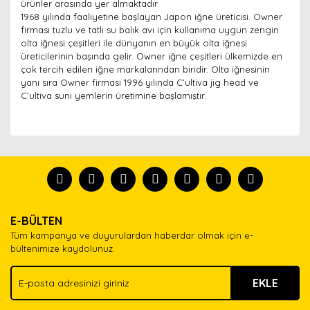
ürünler arasında yer almaktadır.
1968 yılında faaliyetine başlayan Japon iğne üreticisi. Owner
firması tuzlu ve tatlı su balık avı için kullanıma uygun zengin
olta iğnesi çeşitleri ile dünyanın en büyük olta iğnesi
üreticilerinin başında gelir. Owner iğne çeşitleri ülkemizde en
çok tercih edilen iğne markalarından biridir. Olta iğnesinin
yanı sıra Owner firması 1996 yılında C’ultiva jig head ve
C’ultiva suni yemlerin üretimine başlamıştır.
Bu ürünün fiyat bilgisi, resim, ürün açıklamalarında ve
diğer konularda yetersiz gördüğünüz noktaları öneri
Bu ürünü kullandıysanız yorum yapın, herkes ürünü
formunu kullanarak tarafımıza iletebilirsiniz.
tanısın.
Görüş ve önerileriniz için teşekkür ederiz.
Ürün resmi kalitesiz, bozuk veya görüntülenemiyor.
Yorum Yaz
E-BÜLTEN
Ürün açıklamasında eksik bilgiler bulunuyor.
Tüm kampanya ve duyurulardan haberdar olmak için e-
Ürün bilgilerinde hatalar bulunuyor.
bültenimize kaydolunuz.
Ürün fiyatı diğer sitelerden daha pahalı.
EKLE
Bu ürüne benzer farklı alternatifler olmalı.