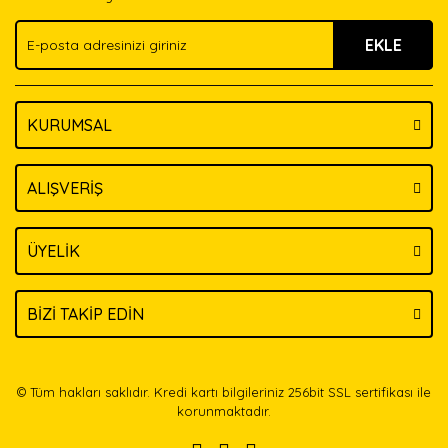
Ürün fiyatı diğer sitelerden daha pahalı.
EKLE
Bu ürüne benzer farklı alternatifler olmalı.
KURUMSAL
Gönder
ALIŞVERİŞ
ÜYELİK
BİZİ TAKİP EDİN
© Tüm hakları saklıdır. Kredi kartı bilgileriniz 256bit SSL sertifikası ile
korunmaktadır.