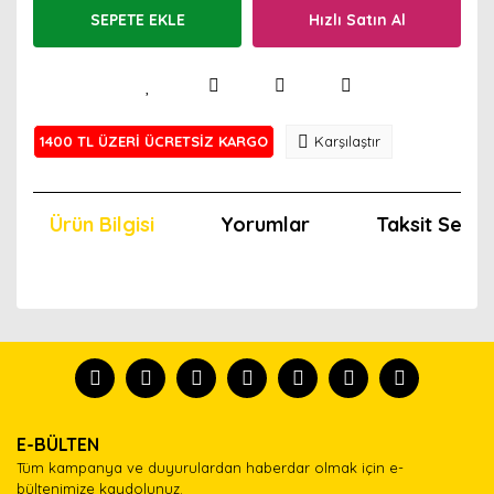
SEPETE EKLE
Hızlı Satın Al
1400 TL ÜZERİ ÜCRETSİZ KARGO
Karşılaştır
Ürün Bilgisi
Yorumlar
Taksit Seçen
Bu ürünün fiyat bilgisi, resim, ürün açıklamalarında ve
diğer konularda yetersiz gördüğünüz noktaları öneri
Bu ürünü kullandıysanız yorum yapın, herkes ürünü
formunu kullanarak tarafımıza iletebilirsiniz.
tanısın.
Görüş ve önerileriniz için teşekkür ederiz.
Ürün resmi kalitesiz, bozuk veya görüntülenemiyor.
Yorum Yaz
E-BÜLTEN
Ürün açıklamasında eksik bilgiler bulunuyor.
Tüm kampanya ve duyurulardan haberdar olmak için e-
Ürün bilgilerinde hatalar bulunuyor.
bültenimize kaydolunuz.