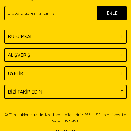
Ürün fiyatı diğer sitelerden daha pahalı.
EKLE
Bu ürüne benzer farklı alternatifler olmalı.
KURUMSAL
Gönder
ALIŞVERİŞ
ÜYELİK
BİZİ TAKİP EDİN
© Tüm hakları saklıdır. Kredi kartı bilgileriniz 256bit SSL sertifikası ile
korunmaktadır.