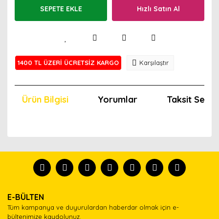
SEPETE EKLE
Hızlı Satın Al
1400 TL ÜZERİ ÜCRETSİZ KARGO
Karşılaştır
Ürün Bilgisi
Yorumlar
Taksit Seçen
Bu ürünün fiyat bilgisi, resim, ürün açıklamalarında ve
diğer konularda yetersiz gördüğünüz noktaları öneri
Bu ürünü kullandıysanız yorum yapın, herkes ürünü
formunu kullanarak tarafımıza iletebilirsiniz.
tanısın.
Görüş ve önerileriniz için teşekkür ederiz.
Ürün resmi kalitesiz, bozuk veya görüntülenemiyor.
Yorum Yaz
E-BÜLTEN
Ürün açıklamasında eksik bilgiler bulunuyor.
Tüm kampanya ve duyurulardan haberdar olmak için e-
Ürün bilgilerinde hatalar bulunuyor.
bültenimize kaydolunuz.