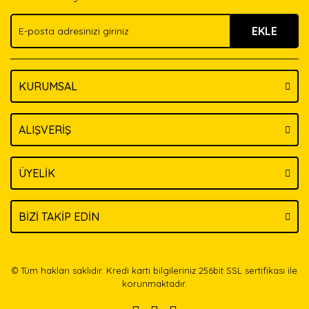
Ürün fiyatı diğer sitelerden daha pahalı.
EKLE
Bu ürüne benzer farklı alternatifler olmalı.
KURUMSAL
Gönder
ALIŞVERİŞ
ÜYELİK
BİZİ TAKİP EDİN
© Tüm hakları saklıdır. Kredi kartı bilgileriniz 256bit SSL sertifikası ile
korunmaktadır.