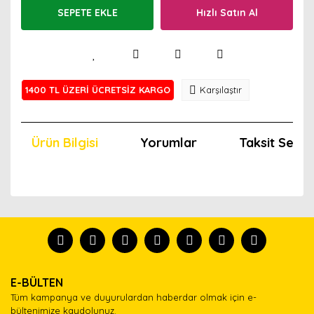
SEPETE EKLE
Hızlı Satın Al
1400 TL ÜZERİ ÜCRETSİZ KARGO
Karşılaştır
Ürün Bilgisi
Yorumlar
Taksit Seçen
Bu ürünün fiyat bilgisi, resim, ürün açıklamalarında ve
diğer konularda yetersiz gördüğünüz noktaları öneri
Bu ürünü kullandıysanız yorum yapın, herkes ürünü
formunu kullanarak tarafımıza iletebilirsiniz.
tanısın.
Görüş ve önerileriniz için teşekkür ederiz.
Ürün resmi kalitesiz, bozuk veya görüntülenemiyor.
Yorum Yaz
E-BÜLTEN
Ürün açıklamasında eksik bilgiler bulunuyor.
Tüm kampanya ve duyurulardan haberdar olmak için e-
Ürün bilgilerinde hatalar bulunuyor.
bültenimize kaydolunuz.