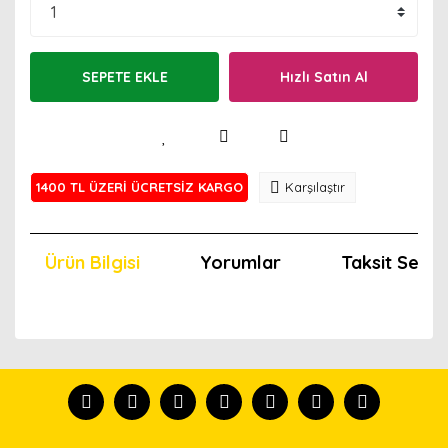
SEPETE EKLE
Hızlı Satın Al
1400 TL ÜZERİ ÜCRETSİZ KARGO
Karşılaştır
Ürün Bilgisi
Yorumlar
Taksit Seçen
Bu ürünün fiyat bilgisi, resim, ürün açıklamalarında ve
diğer konularda yetersiz gördüğünüz noktaları öneri
Bu ürünü kullandıysanız yorum yapın, herkes ürünü
formunu kullanarak tarafımıza iletebilirsiniz.
tanısın.
Görüş ve önerileriniz için teşekkür ederiz.
Ürün resmi kalitesiz, bozuk veya görüntülenemiyor.
Yorum Yaz