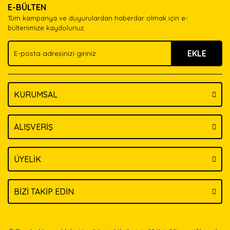
E-BÜLTEN
Ürün açıklamasında eksik bilgiler bulunuyor.
Tüm kampanya ve duyurulardan haberdar olmak için e-
Ürün bilgilerinde hatalar bulunuyor.
bültenimize kaydolunuz.
Ürün fiyatı diğer sitelerden daha pahalı.
EKLE
Bu ürüne benzer farklı alternatifler olmalı.
KURUMSAL
Gönder
ALIŞVERİŞ
ÜYELİK
BİZİ TAKİP EDİN