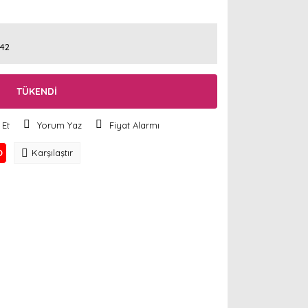
42
TÜKENDİ
 Et
Yorum Yaz
Fiyat Alarmı
O
Karşılaştır