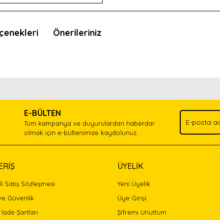
çenekleri
Önerileriniz
nda ve diğer konularda yetersiz gördüğünüz noktaları öneri formunu kullan
Bu ürünü kullandıysanız yorum yapın, herkes ürünü tanısın.
.
E-BÜLTEN
Yorum Yaz
Tüm kampanya ve duyurulardan haberdar
olmak için e-bültenimize kaydolunuz.
ERİŞ
ÜYELİK
i Satış Sözleşmesi
Yeni Üyelik
 ve Güvenlik
Üye Girişi
 İade Şartları
Şifremi Unuttum