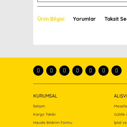
Ürün Bilgisi
Yorumlar
Taksit Se
Bu ürünün fiyat bilgisi, resim, ürün açıklamaları
Görüş ve önerileriniz için teşekkür ederiz.
Ürün resmi kalitesiz, bozuk veya görüntülenemiyor
Ürün açıklamasında eksik bilgiler bulunuyor.
Ürün bilgilerinde hatalar bulunuyor.
Ürün fiyatı diğer sitelerden daha pahalı.
Bu ürüne benzer farklı alternatifler olmalı.
KURUMSAL
ALIŞV
İletişim
Mesafel
Kargo Takibi
Gizlilik
Havale Bildirim Formu
İptal ve