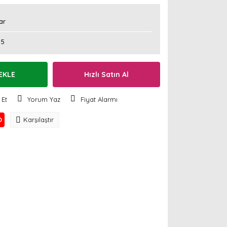
ar
35
EKLE
Hızlı Satın Al
 Et
Yorum Yaz
Fiyat Alarmı
O
Karşılaştır