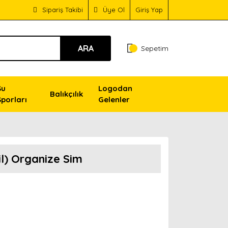
Sipariş Takibi
Üye Ol
Giriş Yap
ARA
Sepetim
Su
Logodan
Balıkçılık
Sporları
Gelenler
il) Organize Sim