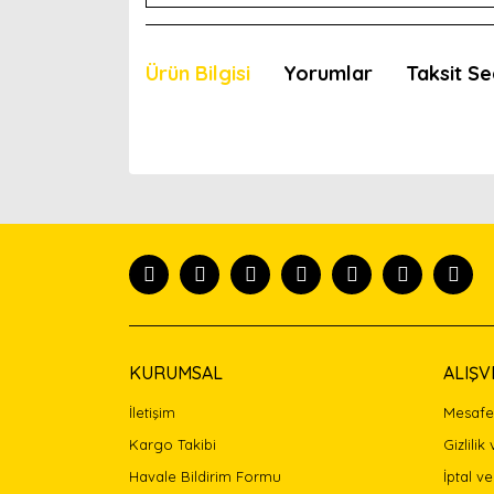
Ürün Bilgisi
Yorumlar
Taksit Se
Bu ürünün fiyat bilgisi, resim, ürün açıklamaları
Görüş ve önerileriniz için teşekkür ederiz.
Ürün resmi kalitesiz, bozuk veya görüntülenemiyor
Ürün açıklamasında eksik bilgiler bulunuyor.
Ürün bilgilerinde hatalar bulunuyor.
Ürün fiyatı diğer sitelerden daha pahalı.
Bu ürüne benzer farklı alternatifler olmalı.
KURUMSAL
ALIŞV
İletişim
Mesafel
Kargo Takibi
Gizlilik
Havale Bildirim Formu
İptal ve