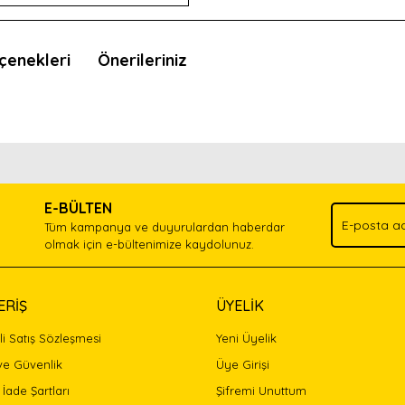
çenekleri
Önerileriniz
nda ve diğer konularda yetersiz gördüğünüz noktaları öneri formunu kullan
Bu ürünü kullandıysanız yorum yapın, herkes ürünü tanısın.
.
E-BÜLTEN
Yorum Yaz
Tüm kampanya ve duyurulardan haberdar
olmak için e-bültenimize kaydolunuz.
ERİŞ
ÜYELİK
i Satış Sözleşmesi
Yeni Üyelik
 ve Güvenlik
Üye Girişi
 İade Şartları
Şifremi Unuttum