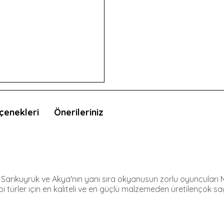
çenekleri
Önerileriniz
arıkuyruk ve Akya'nın yanı sıra okyanusun zorlu oyuncuları Mavi
i türler için en kaliteli ve en güçlü malzemeden üretilençok sa