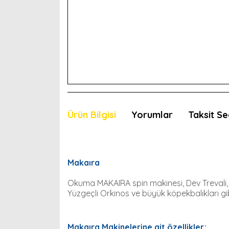
Ürün Bilgisi
Yorumlar
Taksit Se
Makaıra
Okuma MAKAIRA spin makinesi, Dev Trevali, S
Yüzgeçli Orkinos ve büyük köpekbalıkları gib
Makaıra Makinelerine ait özellikler;