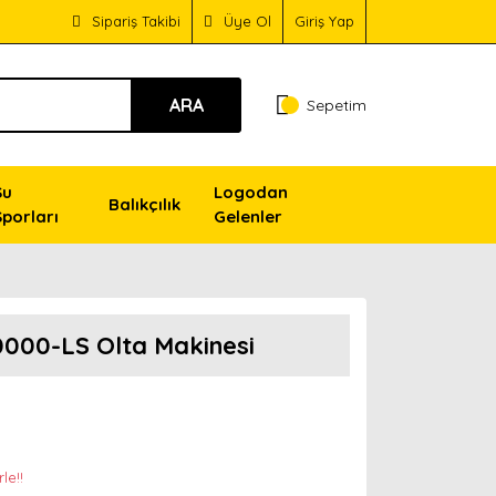
Sipariş Takibi
Üye Ol
Giriş Yap
ARA
Sepetim
Su
Logodan
Balıkçılık
Sporları
Gelenler
000-LS Olta Makinesi
le!!