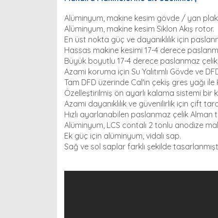
Alüminyum, makine kesim gövde / yan plak
Alüminyum, makine kesim Siklon Akış rotor.
En üst nokta güç ve dayanıklılık için paslanm
Hassas makine kesimi 17-4 derece paslanmaz 
Büyük boyutlu 17-4 derece paslanmaz çelik 
Azami koruma için Su Yalıtımlı Gövde ve DFD
Tam DFD üzerinde Cal'in çekiş gres yağı ile K
Özelleştirilmiş ön ayarlı kalama sistemi bir k
Azami dayanıklılık ve güvenilirlik için çift tar
Hızlı ayarlanabilen paslanmaz çelik Alman te
Alüminyum, LCS contalı 2 tonlu anodize m
Ek güç için alüminyum, vidalı sap.
Sağ ve sol saplar farklı şekilde tasarlanmıştı