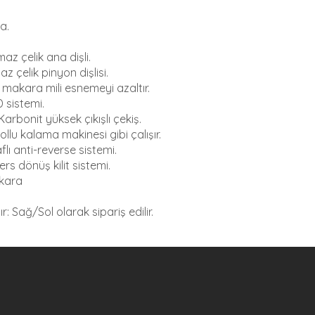
a.
az çelik ana dişli.
çelik pinyon dişlisi.
makara mili esnemeyi azaltır.
 sistemi.
arbonit yüksek çıkışlı çekiş.
ollu kalama makinesi gibi çalışır.
aflı anti-reverse sistemi.
rs dönüş kilit sistemi.
akara
r: Sağ/Sol olarak sipariş edilir.