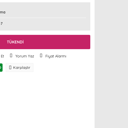
uma
47
TÜKENDİ
 Et
Yorum Yaz
Fiyat Alarmı
O
Karşılaştır