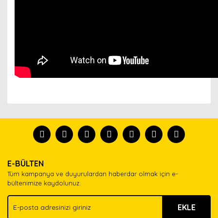
Bu ürünün fiyat bilgisi, resim, ürün açıklamalarında ve
diğer konularda yetersiz gördüğünüz noktaları öneri
Bu ürünü kullandıysanız yorum yapın, herkes ürünü
formunu kullanarak tarafımıza iletebilirsiniz.
tanısın.
Görüş ve önerileriniz için teşekkür ederiz.
Ürün resmi kalitesiz, bozuk veya görüntülenemiyor.
Yorum Yaz
E-BÜLTEN
Ürün açıklamasında eksik bilgiler bulunuyor.
Tüm kampanya ve duyurulardan haberdar olmak için e-
Ürün bilgilerinde hatalar bulunuyor.
bültenimize kaydolunuz.
Ürün fiyatı diğer sitelerden daha pahalı.
EKLE
Bu ürüne benzer farklı alternatifler olmalı.