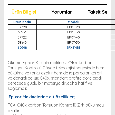
Ürün Bilgisi
Yorumlar
Taksit Seçen
Ürün Kodu
Modeli
57720
EPXT-20
57721
EPXT-30
57722
EPXT-40
58610
EPXT-50
60748
EPXT-55
Okuma Epixor XT spin makinesi, C40x karbon
Torsiyon Kontrollü Gövde teknolojisi sayesinde hem
bükülme ve torku azaltır hem de iç parçalar kararlı
ve dengeli çalışır. C40x, standart grafite göre ciddi
derecede güçlü bir materyaldir,daha hafif ve
sağlamdır.
Epixor Makinelerine ait özellikler;
TCA: C40x karbon Torsiyon Kontrollü Zırh bükülmeyi
azaltır