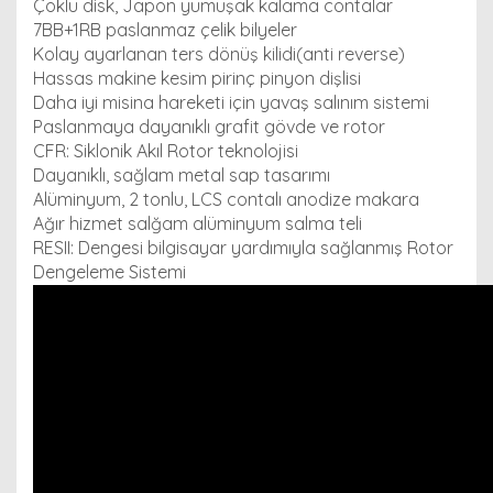
Çoklu disk, Japon yumuşak kalama contalar
7BB+1RB paslanmaz çelik bilyeler
Kolay ayarlanan ters dönüş kilidi(anti reverse)
Hassas makine kesim pirinç pinyon dişlisi
Daha iyi misina hareketi için yavaş salınım sistemi
Paslanmaya dayanıklı grafit gövde ve rotor
CFR: Siklonik Akıl Rotor teknolojisi
Dayanıklı, sağlam metal sap tasarımı
Alüminyum, 2 tonlu, LCS contalı anodize makara
Ağır hizmet salğam alüminyum salma teli
RESII: Dengesi bilgisayar yardımıyla sağlanmış Rotor
Dengeleme Sistemi