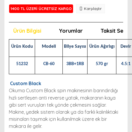
1400 TL ÜZERİ ÜCRETSİZ KARGO
Karşılaştır
Ürün Bilgisi
Yorumlar
Taksit Seçen
Ürün Kodu
Modeli
Bilye Sayısı
Ürün Ağırlıgı
Devir
51232
CB-60
3BB+1RB
570 gr
4.5:1
Custom Black
Okuma Custom Black spin makinesinin barındırdığı
hızlı sertleşen anti reverse yatak, makaranın kaya
gibi sert vuruşları tek yönde çekmesini sağlar.
Makine, yedek sistem olarak ya da farklı kalınlıktaki
misinaları taşımak için kullanılmak üzere ek bir
makara ile gelir.