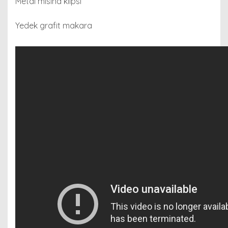
Metal misina klipsi
Yedek grafit makara