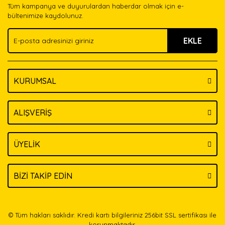
Tüm kampanya ve duyurulardan haberdar olmak için e-
Ürün bilgilerinde hatalar bulunuyor.
bültenimize kaydolunuz.
Ürün fiyatı diğer sitelerden daha pahalı.
EKLE
Bu ürüne benzer farklı alternatifler olmalı.
KURUMSAL
Gönder
ALIŞVERİŞ
ÜYELİK
BİZİ TAKİP EDİN
© Tüm hakları saklıdır. Kredi kartı bilgileriniz 256bit SSL sertifikası ile
korunmaktadır.