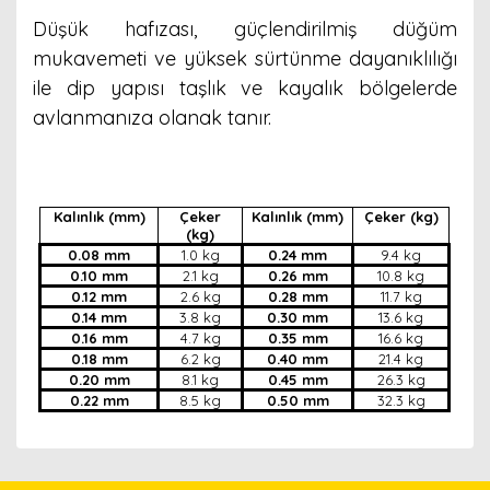
Düşük hafızası, güçlendirilmiş düğüm
mukavemeti ve yüksek sürtünme dayanıklılığı
ile dip yapısı taşlık ve kayalık bölgelerde
avlanmanıza olanak tanır.
Kalınlık (mm)
Çeker
Kalınlık (mm)
Çeker (kg)
(kg)
0.08 mm
1.0 kg
0.24 mm
9.4 kg
0.10 mm
2.1 kg
0.26 mm
10.8 kg
0.12 mm
2.6 kg
0.28 mm
11.7 kg
0.14 mm
3.8 kg
0.30 mm
13.6 kg
0.16 mm
4.7 kg
0.35 mm
16.6 kg
0.18 mm
6.2 kg
0.40 mm
21.4 kg
0.20 mm
8.1 kg
0.45 mm
26.3 kg
0.22 mm
8.5 kg
0.50 mm
32.3 kg
Bu ürünün fiyat bilgisi, resim, ürün açıklamalarında ve
diğer konularda yetersiz gördüğünüz noktaları öneri
Bu ürünü kullandıysanız yorum yapın, herkes ürünü
formunu kullanarak tarafımıza iletebilirsiniz.