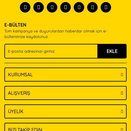
tanısın.
Görüş ve önerileriniz için teşekkür ederiz.
Ürün resmi kalitesiz, bozuk veya görüntülenemiyor.
Yorum Yaz
E-BÜLTEN
Ürün açıklamasında eksik bilgiler bulunuyor.
Tüm kampanya ve duyurulardan haberdar olmak için e-
Ürün bilgilerinde hatalar bulunuyor.
bültenimize kaydolunuz.
Ürün fiyatı diğer sitelerden daha pahalı.
EKLE
Bu ürüne benzer farklı alternatifler olmalı.
KURUMSAL
Gönder
ALIŞVERİŞ
ÜYELİK
BİZİ TAKİP EDİN