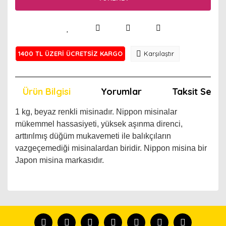
1400 TL ÜZERİ ÜCRETSİZ KARGO
Karşılaştır
Ürün Bilgisi
Yorumlar
Taksit Seçen
1 kg, beyaz renkli misinadır. Nippon misinalar
mükemmel hassasiyeti, yüksek aşınma direnci,
arttırılmış düğüm mukavemeti ile balıkçıların
vazgeçemediği misinalardan biridir. Nippon misina bir
Japon misina markasıdır.
Bu ürünün fiyat bilgisi, resim, ürün açıklamalarında ve
diğer konularda yetersiz gördüğünüz noktaları öneri
Bu ürünü kullandıysanız yorum yapın, herkes ürünü
formunu kullanarak tarafımıza iletebilirsiniz.
tanısın.
Görüş ve önerileriniz için teşekkür ederiz.