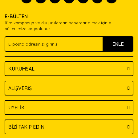
Ürün resmi kalitesiz, bozuk veya görüntülenemiyor.
Yorum Yaz
E-BÜLTEN
Ürün açıklamasında eksik bilgiler bulunuyor.
Tüm kampanya ve duyurulardan haberdar olmak için e-
Ürün bilgilerinde hatalar bulunuyor.
bültenimize kaydolunuz.
Ürün fiyatı diğer sitelerden daha pahalı.
EKLE
Bu ürüne benzer farklı alternatifler olmalı.
KURUMSAL
Gönder
ALIŞVERİŞ
ÜYELİK
BİZİ TAKİP EDİN