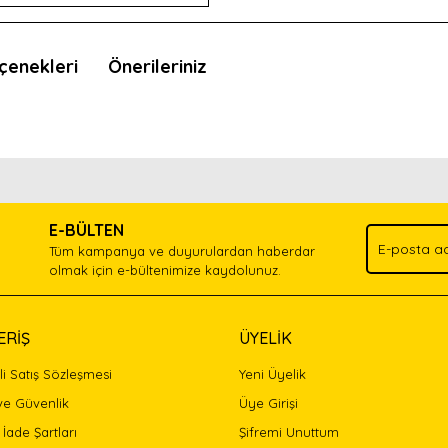
çenekleri
Önerileriniz
nda ve diğer konularda yetersiz gördüğünüz noktaları öneri formunu kullan
Bu ürünü kullandıysanız yorum yapın, herkes ürünü tanısın.
.
E-BÜLTEN
Yorum Yaz
Tüm kampanya ve duyurulardan haberdar
olmak için e-bültenimize kaydolunuz.
ERİŞ
ÜYELİK
i Satış Sözleşmesi
Yeni Üyelik
 ve Güvenlik
Üye Girişi
 İade Şartları
Şifremi Unuttum