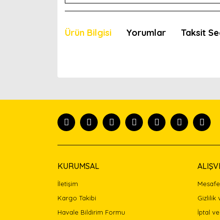
Ürün Bilgisi
Yorumlar
Taksit Se
Bu ürünün fiyat bilgisi, resim, ürün açıklamaları
Görüş ve önerileriniz için teşekkür ederiz.
Ürün resmi kalitesiz, bozuk veya görüntülenemiyor
Ürün açıklamasında eksik bilgiler bulunuyor.
Ürün bilgilerinde hatalar bulunuyor.
Ürün fiyatı diğer sitelerden daha pahalı.
Bu ürüne benzer farklı alternatifler olmalı.
KURUMSAL
ALIŞV
İletişim
Mesafel
Kargo Takibi
Gizlilik
Havale Bildirim Formu
İptal ve