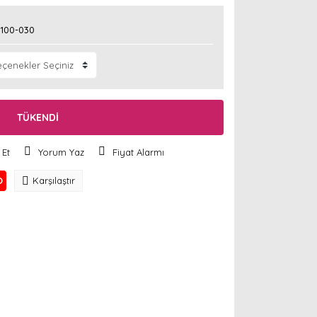
100-030
TÜKENDİ
 Et
Yorum Yaz
Fiyat Alarmı
O
Karşılaştır