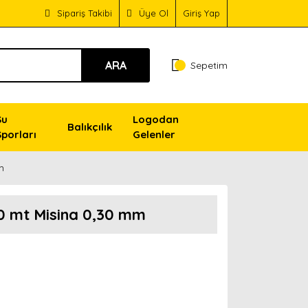
Sipariş Takibi
Üye Ol
Giriş Yap
ARA
Sepetim
Su
Logodan
Balıkçılık
Sporları
Gelenler
m
0 mt Misina 0,30 mm