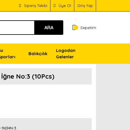
Sipariş Takibi
Üye Ol
Giriş Yap
ARA
Sepetim
Su
Logodan
Balıkçılık
Sporları
Gelenler
 İğne No:3 (10Pcs)
-9634N-3