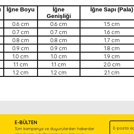
ı
İğne Boyu
İğne
İğne Sapı (Pala)
Genişliği
0.6 cm
0.6 cm
1.5 cm
0.7 cm
0.7 cm
1.6 cm
0.8 cm
0.8 cm
1.7 cm
0.9 cm
0.9 cm
1.8 cm
1.0 cm
1.0 cm
1.9 cm
1.1 cm
1.1 cm
2.0 cm
1.2 cm
1.2 cm
2.1 cm
nda ve diğer konularda yetersiz gördüğünüz noktaları öneri formunu kullan
Bu ürünü kullandıysanız yorum yapın, herkes ürünü tanısın.
.
E-BÜLTEN
Yorum Yaz
Tüm kampanya ve duyurulardan haberdar