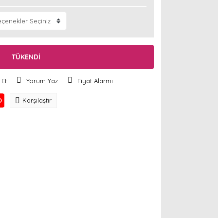
TÜKENDİ
 Et
Yorum Yaz
Fiyat Alarmı
O
Karşılaştır