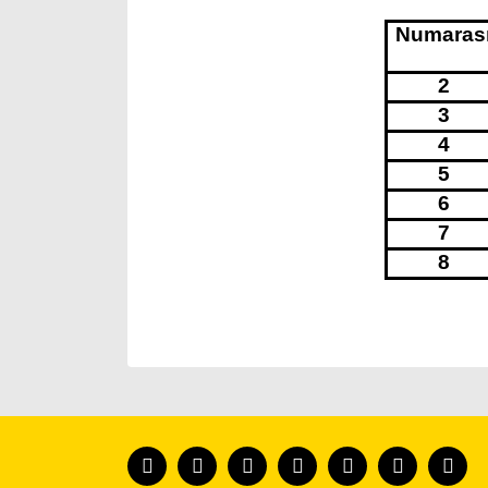
Numaras
2
3
4
5
6
7
8
Bu ürünün fiyat bilgisi, resim, ürün açıklamaları
Görüş ve önerileriniz için teşekkür ederiz.
Ürün resmi kalitesiz, bozuk veya görüntülenemiyor
Ürün açıklamasında eksik bilgiler bulunuyor.