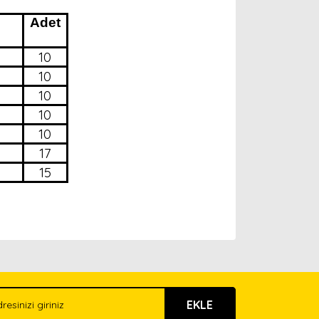
Adet
10
10
10
10
10
17
15
arak tarafımıza iletebilirsiniz.
EKLE