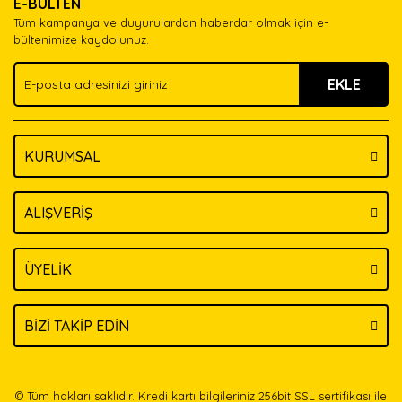
E-BÜLTEN
Ürün açıklamasında eksik bilgiler bulunuyor.
Tüm kampanya ve duyurulardan haberdar olmak için e-
Ürün bilgilerinde hatalar bulunuyor.
bültenimize kaydolunuz.
Ürün fiyatı diğer sitelerden daha pahalı.
EKLE
Bu ürüne benzer farklı alternatifler olmalı.
KURUMSAL
Gönder
ALIŞVERİŞ
ÜYELİK
BİZİ TAKİP EDİN
© Tüm hakları saklıdır. Kredi kartı bilgileriniz 256bit SSL sertifikası ile