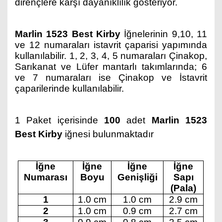
dirençlere karşı dayanıklılık gösteriyor.
Marlin 1523 Best Kirby
İğnelerinin 9,10, 11
ve 12 numaraları istavrit çaparisi yapımında
kullanılabilir. 1, 2, 3, 4, 5 numaraları Çinakop,
Sarıkanat ve Lüfer mantarlı takımlarında; 6
ve 7 numaraları ise Çinakop ve İstavrit
çaparilerinde kullanılabilir.
1 Paket içerisinde
100
adet
Marlin 1523
Best Kirby
iğnesi bulunmaktadır
İğne
İğne
İğne
İğne
Numarası
Boyu
Genişliği
Sapı
(Pala)
1
1.0 cm
1.0 cm
2.9 cm
2
1.0 cm
0.9 cm
2.7 cm