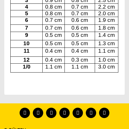
3
0.9 cm
0.8 cm
2.5 cm
4
0.8 cm
0.7 cm
2.2 cm
5
0.8 cm
0.7 cm
2.0 cm
6
0.7 cm
0.6 cm
1.9 cm
7
0.7 cm
0.6 cm
1.8 cm
9
0.5 cm
0.5 cm
1.4 cm
10
0.5 cm
0.5 cm
1.3 cm
11
0.4 cm
0.4 cm
1.1 cm
12
0.4 cm
0.3 cm
1.0 cm
1/0
1.1 cm
1.1 cm
3.0 cm
Bu ürünün fiyat bilgisi, resim, ürün açıklamalarında ve
diğer konularda yetersiz gördüğünüz noktaları öneri
Bu ürünü kullandıysanız yorum yapın, herkes ürünü
formunu kullanarak tarafımıza iletebilirsiniz.
tanısın.
Görüş ve önerileriniz için teşekkür ederiz.
Ürün resmi kalitesiz, bozuk veya görüntülenemiyor.
Yorum Yaz