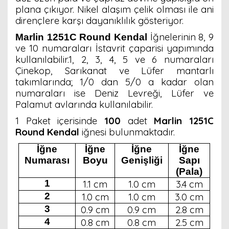
plana çıkıyor. Nikel alaşım çelik olması ile ani
dirençlere karşı dayanıklılık gösteriyor.
İğnelerinin 8, 9
Marlin 1251C Round Kendal
ve 10 numaraları İstavrit çaparisi yapımında
kullanılabilir.1, 2, 3, 4, 5 ve 6 numaraları
Çinekop, Sarıkanat ve Lüfer mantarlı
takımlarında; 1/0 dan 5/0 a kadar olan
numaraları ise Deniz Levreği, Lüfer ve
Palamut avlarında kullanılabilir.
1 Paket içerisinde
100
adet
Marlin 1251C
Round Kendal
iğnesi bulunmaktadır.
İğne
İğne
İğne
İğne
Numarası
Boyu
Genişliği
Sapı
(Pala)
1
1.1 cm
1.0 cm
3.4 cm
2
1.0 cm
1.0 cm
3.0 cm
3
0.9 cm
0.9 cm
2.8 cm
4
0.8 cm
0.8 cm
2.5 cm