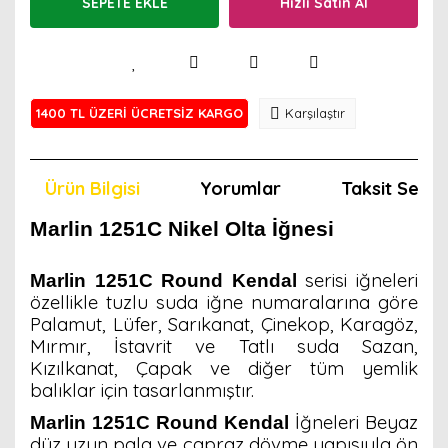
SEPETE EKLE
Hızlı Satın Al
1400 TL ÜZERİ ÜCRETSİZ KARGO
Karşılaştır
Ürün Bilgisi
Yorumlar
Taksit Seçen
Marlin 1251C Nikel Olta İğnesi
serisi iğneleri
Marlin 1251C Round Kendal
özellikle tuzlu suda iğne numaralarına göre
Palamut, Lüfer, Sarıkanat, Çinekop, Karagöz,
Mırmır, İstavrit ve Tatlı suda Sazan,
Kızılkanat, Çapak ve diğer tüm yemlik
balıklar için tasarlanmıştır.
İğneleri Beyaz
Marlin 1251C Round Kendal
düz uzun pala ve çapraz dövme yapısıyla ön