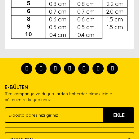
5
0.8 cm
0.8 cm
2.2 cm
6
0.7 cm
0.7 cm
2.0 cm
8
0.6 cm
0.6 cm
1.5 cm
9
0.5 cm
0.5 cm
1.5 cm
10
0.4 cm
0.4 cm
Bu ürünün fiyat bilgisi, resim, ürün açıklamalarında ve
diğer konularda yetersiz gördüğünüz noktaları öneri
Bu ürünü kullandıysanız yorum yapın, herkes ürünü
formunu kullanarak tarafımıza iletebilirsiniz.
tanısın.
Görüş ve önerileriniz için teşekkür ederiz.
Ürün resmi kalitesiz, bozuk veya görüntülenemiyor.
Yorum Yaz
E-BÜLTEN
Ürün açıklamasında eksik bilgiler bulunuyor.
Tüm kampanya ve duyurulardan haberdar olmak için e-
Ürün bilgilerinde hatalar bulunuyor.
bültenimize kaydolunuz.
Ürün fiyatı diğer sitelerden daha pahalı.
EKLE
Bu ürüne benzer farklı alternatifler olmalı.