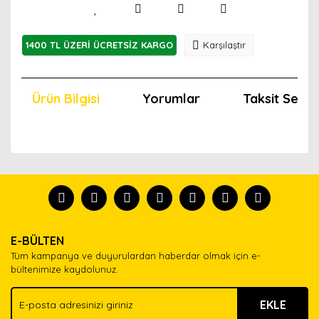
1400 TL ÜZERİ ÜCRETSİZ KARGO
Karşılaştır
Ürün Bilgisi
Yorumlar
Taksit Seçen
Bu ürünün fiyat bilgisi, resim, ürün açıklamalarında ve
diğer konularda yetersiz gördüğünüz noktaları öneri
Bu ürünü kullandıysanız yorum yapın, herkes ürünü
formunu kullanarak tarafımıza iletebilirsiniz.
tanısın.
Görüş ve önerileriniz için teşekkür ederiz.
Ürün resmi kalitesiz, bozuk veya görüntülenemiyor.
Yorum Yaz
E-BÜLTEN
Ürün açıklamasında eksik bilgiler bulunuyor.
Tüm kampanya ve duyurulardan haberdar olmak için e-
Ürün bilgilerinde hatalar bulunuyor.
bültenimize kaydolunuz.
Ürün fiyatı diğer sitelerden daha pahalı.
EKLE
Bu ürüne benzer farklı alternatifler olmalı.