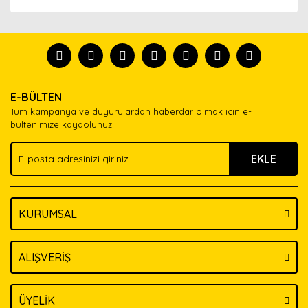
Bu ürünün fiyat bilgisi, resim, ürün açıklamalarında ve
diğer konularda yetersiz gördüğünüz noktaları öneri
Bu ürünü kullandıysanız yorum yapın, herkes ürünü
formunu kullanarak tarafımıza iletebilirsiniz.
tanısın.
Görüş ve önerileriniz için teşekkür ederiz.
Ürün resmi kalitesiz, bozuk veya görüntülenemiyor.
Yorum Yaz
E-BÜLTEN
Ürün açıklamasında eksik bilgiler bulunuyor.
Tüm kampanya ve duyurulardan haberdar olmak için e-
Ürün bilgilerinde hatalar bulunuyor.
bültenimize kaydolunuz.
Ürün fiyatı diğer sitelerden daha pahalı.
EKLE
Bu ürüne benzer farklı alternatifler olmalı.
KURUMSAL
Gönder
ALIŞVERİŞ
ÜYELİK