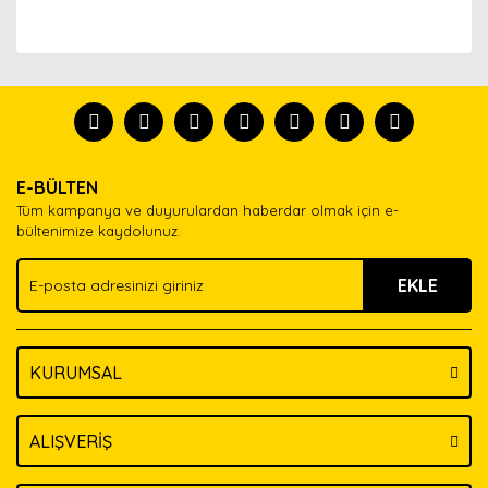
Bu ürünün fiyat bilgisi, resim, ürün açıklamalarında ve
diğer konularda yetersiz gördüğünüz noktaları öneri
Bu ürünü kullandıysanız yorum yapın, herkes ürünü
formunu kullanarak tarafımıza iletebilirsiniz.
tanısın.
Görüş ve önerileriniz için teşekkür ederiz.
Ürün resmi kalitesiz, bozuk veya görüntülenemiyor.
Yorum Yaz
E-BÜLTEN
Ürün açıklamasında eksik bilgiler bulunuyor.
Tüm kampanya ve duyurulardan haberdar olmak için e-
Ürün bilgilerinde hatalar bulunuyor.
bültenimize kaydolunuz.
Ürün fiyatı diğer sitelerden daha pahalı.
EKLE
Bu ürüne benzer farklı alternatifler olmalı.
KURUMSAL
Gönder
ALIŞVERİŞ