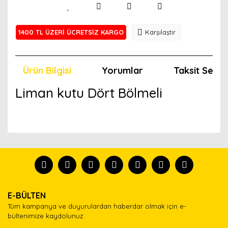
1400 TL ÜZERİ ÜCRETSİZ KARGO
Karşılaştır
Ürün Bilgisi
Yorumlar
Taksit Seçen
Liman kutu Dört Bölmeli
Bu ürünün fiyat bilgisi, resim, ürün açıklamalarında ve
diğer konularda yetersiz gördüğünüz noktaları öneri
Bu ürünü kullandıysanız yorum yapın, herkes ürünü
formunu kullanarak tarafımıza iletebilirsiniz.
tanısın.
Görüş ve önerileriniz için teşekkür ederiz.
Ürün resmi kalitesiz, bozuk veya görüntülenemiyor.
Yorum Yaz
E-BÜLTEN
Ürün açıklamasında eksik bilgiler bulunuyor.
Tüm kampanya ve duyurulardan haberdar olmak için e-
Ürün bilgilerinde hatalar bulunuyor.
bültenimize kaydolunuz.
Ürün fiyatı diğer sitelerden daha pahalı.