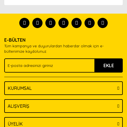
Bu ürünün fiyat bilgisi, resim, ürün açıklamalarında ve
diğer konularda yetersiz gördüğünüz noktaları öneri
Bu ürünü kullandıysanız yorum yapın, herkes ürünü
formunu kullanarak tarafımıza iletebilirsiniz.
tanısın.
Görüş ve önerileriniz için teşekkür ederiz.
Ürün resmi kalitesiz, bozuk veya görüntülenemiyor.
Yorum Yaz
E-BÜLTEN
Ürün açıklamasında eksik bilgiler bulunuyor.
Tüm kampanya ve duyurulardan haberdar olmak için e-
Ürün bilgilerinde hatalar bulunuyor.
bültenimize kaydolunuz.
Ürün fiyatı diğer sitelerden daha pahalı.
EKLE
Bu ürüne benzer farklı alternatifler olmalı.
KURUMSAL
Gönder
ALIŞVERİŞ
ÜYELİK