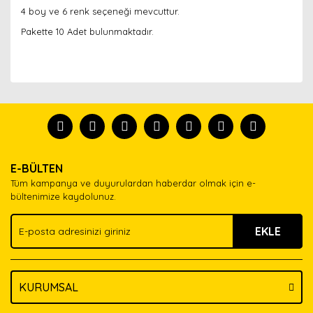
4 boy ve 6 renk seçeneği mevcuttur.
Pakette 10 Adet bulunmaktadır.
Bu ürünün fiyat bilgisi, resim, ürün açıklamalarında ve
diğer konularda yetersiz gördüğünüz noktaları öneri
Bu ürünü kullandıysanız yorum yapın, herkes ürünü
formunu kullanarak tarafımıza iletebilirsiniz.
tanısın.
Görüş ve önerileriniz için teşekkür ederiz.
Ürün resmi kalitesiz, bozuk veya görüntülenemiyor.
Yorum Yaz
E-BÜLTEN
Ürün açıklamasında eksik bilgiler bulunuyor.
Tüm kampanya ve duyurulardan haberdar olmak için e-
Ürün bilgilerinde hatalar bulunuyor.
bültenimize kaydolunuz.
Ürün fiyatı diğer sitelerden daha pahalı.
EKLE
Bu ürüne benzer farklı alternatifler olmalı.
KURUMSAL