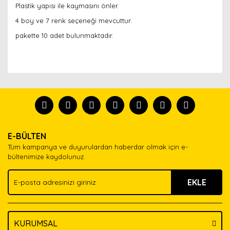
Plastik yapısı ile kaymasını önler.
4 boy ve 7 renk seçeneği mevcuttur.
pakette 10 adet bulunmaktadır.
Bu ürünün fiyat bilgisi, resim, ürün açıklamalarında ve
diğer konularda yetersiz gördüğünüz noktaları öneri
Bu ürünü kullandıysanız yorum yapın, herkes ürünü
formunu kullanarak tarafımıza iletebilirsiniz.
tanısın.
Görüş ve önerileriniz için teşekkür ederiz.
Ürün resmi kalitesiz, bozuk veya görüntülenemiyor.
Yorum Yaz
E-BÜLTEN
Ürün açıklamasında eksik bilgiler bulunuyor.
Tüm kampanya ve duyurulardan haberdar olmak için e-
Ürün bilgilerinde hatalar bulunuyor.
bültenimize kaydolunuz.
Ürün fiyatı diğer sitelerden daha pahalı.
EKLE
Bu ürüne benzer farklı alternatifler olmalı.
KURUMSAL