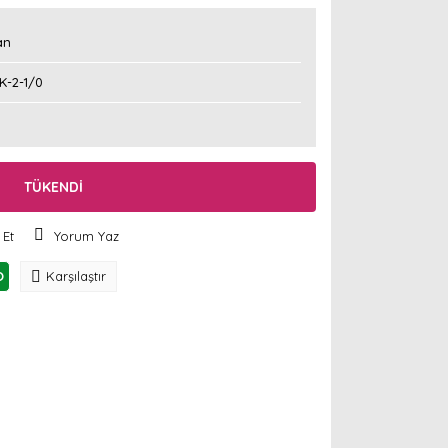
an
K-2-1/0
TÜKENDİ
 Et
Yorum Yaz
O
Karşılaştır