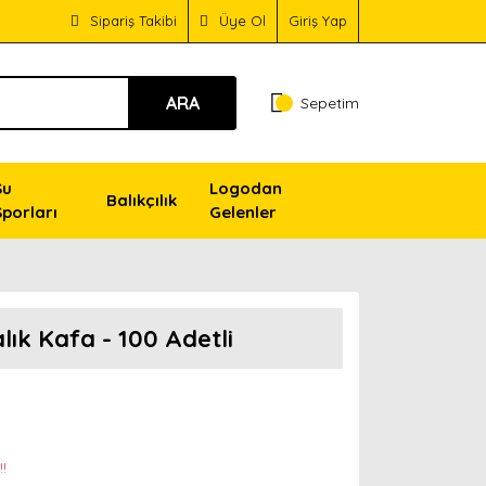
Sipariş Takibi
Üye Ol
Giriş Yap
ARA
Sepetim
Su
Logodan
Balıkçılık
Sporları
Gelenler
ık Kafa - 100 Adetli
!!