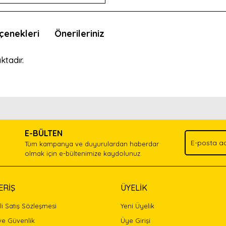
çenekleri
Önerileriniz
ktadır.
nda ve diğer konularda yetersiz gördüğünüz noktaları öneri formunu kullan
Bu ürünü kullandıysanız yorum yapın, herkes ürünü tanısın.
.
E-BÜLTEN
Yorum Yaz
Tüm kampanya ve duyurulardan haberdar
olmak için e-bültenimize kaydolunuz.
ERİŞ
ÜYELİK
i Satış Sözleşmesi
Yeni Üyelik
 ve Güvenlik
Üye Girişi