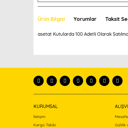
Ürün Bilgisi
Yorumlar
Taksit Se
asetat Kutularda 100 Adetli Olarak Satılma
Bu ürünün fiyat bilgisi, resim, ürün açıklamaları
Görüş ve önerileriniz için teşekkür ederiz.
Ürün resmi kalitesiz, bozuk veya görüntülenemiyor
Ürün açıklamasında eksik bilgiler bulunuyor.
Ürün bilgilerinde hatalar bulunuyor.
Ürün fiyatı diğer sitelerden daha pahalı.
Bu ürüne benzer farklı alternatifler olmalı.
KURUMSAL
ALIŞV
İletişim
Mesafel
Kargo Takibi
Gizlilik