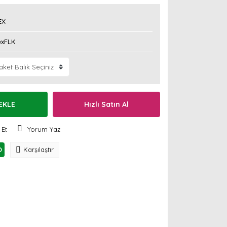
EX
exFLK
EKLE
Hızlı Satın Al
 Et
Yorum Yaz
O
Karşılaştır