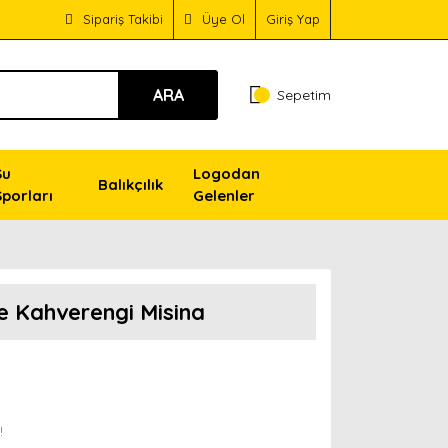
Sipariş Takibi
Üye Ol
Giriş Yap
ARA
Sepetim
Su
Logodan
Balıkçılık
Sporları
Gelenler
ne Kahverengi Misina
!