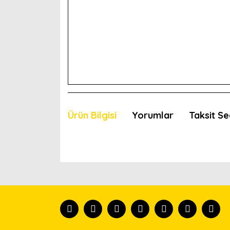
Ürün Bilgisi
Yorumlar
Taksit Se
Bu ürünün fiyat bilgisi, resim, ürün açıklamaları
Görüş ve önerileriniz için teşekkür ederiz.
Ürün resmi kalitesiz, bozuk veya görüntülenemiyor
Ürün açıklamasında eksik bilgiler bulunuyor.
Ürün bilgilerinde hatalar bulunuyor.