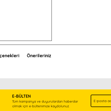
çenekleri
Önerileriniz
nda ve diğer konularda yetersiz gördüğünüz noktaları öneri formunu kullan
Bu ürünü kullandıysanız yorum yapın, herkes ürünü tanısın.
.
E-BÜLTEN
Yorum Yaz
Tüm kampanya ve duyurulardan haberdar
olmak için e-bültenimize kaydolunuz.