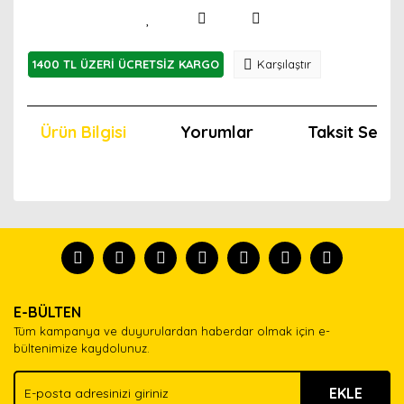
1400 TL ÜZERİ ÜCRETSİZ KARGO
Karşılaştır
Ürün Bilgisi
Yorumlar
Taksit Seçen
Bu ürünün fiyat bilgisi, resim, ürün açıklamalarında ve
diğer konularda yetersiz gördüğünüz noktaları öneri
Bu ürünü kullandıysanız yorum yapın, herkes ürünü
formunu kullanarak tarafımıza iletebilirsiniz.
tanısın.
Görüş ve önerileriniz için teşekkür ederiz.
Ürün resmi kalitesiz, bozuk veya görüntülenemiyor.
Yorum Yaz
E-BÜLTEN
Ürün açıklamasında eksik bilgiler bulunuyor.
Tüm kampanya ve duyurulardan haberdar olmak için e-
Ürün bilgilerinde hatalar bulunuyor.
bültenimize kaydolunuz.
Ürün fiyatı diğer sitelerden daha pahalı.
EKLE
Bu ürüne benzer farklı alternatifler olmalı.