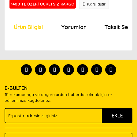
1400 TL ÜZERİ ÜCRETSİZ KARGO
Karşılaştır
Ürün Bilgisi
Yorumlar
Taksit Seçen
Bu ürünün fiyat bilgisi, resim, ürün açıklamalarında ve
diğer konularda yetersiz gördüğünüz noktaları öneri
Bu ürünü kullandıysanız yorum yapın, herkes ürünü
formunu kullanarak tarafımıza iletebilirsiniz.
tanısın.
Görüş ve önerileriniz için teşekkür ederiz.
Ürün resmi kalitesiz, bozuk veya görüntülenemiyor.
Yorum Yaz
E-BÜLTEN
Ürün açıklamasında eksik bilgiler bulunuyor.
Tüm kampanya ve duyurulardan haberdar olmak için e-
Ürün bilgilerinde hatalar bulunuyor.
bültenimize kaydolunuz.
Ürün fiyatı diğer sitelerden daha pahalı.
EKLE
Bu ürüne benzer farklı alternatifler olmalı.