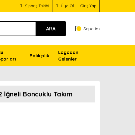
Sipariş Takibi
Üye Ol
Giriş Yap
ARA
Sepetim
Su
Logodan
Balıkçılık
Sporları
Gelenler
2 İğneli Boncuklu Takım