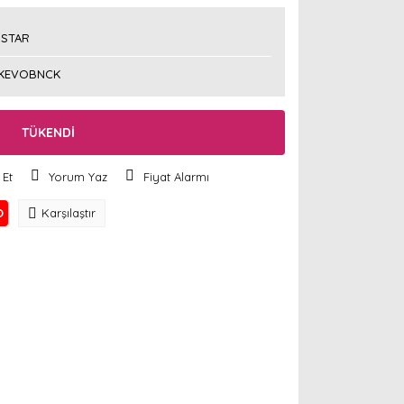
STAR
KEVOBNCK
TÜKENDİ
 Et
Yorum Yaz
Fiyat Alarmı
O
Karşılaştır