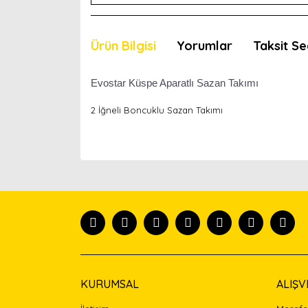
Ürün Bilgisi
Yorumlar
Taksit Se
Evostar Küspe Aparatlı
Sazan Takımı
2 İğneli Boncuklu Sazan Takımı
Bu ürünün fiyat bilgisi, resim, ürün açıklamaları
Görüş ve önerileriniz için teşekkür ederiz.
Ürün resmi kalitesiz, bozuk veya görüntülenemiyor
Ürün açıklamasında eksik bilgiler bulunuyor.
Ürün bilgilerinde hatalar bulunuyor.
Ürün fiyatı diğer sitelerden daha pahalı.
Bu ürüne benzer farklı alternatifler olmalı.
KURUMSAL
ALIŞV