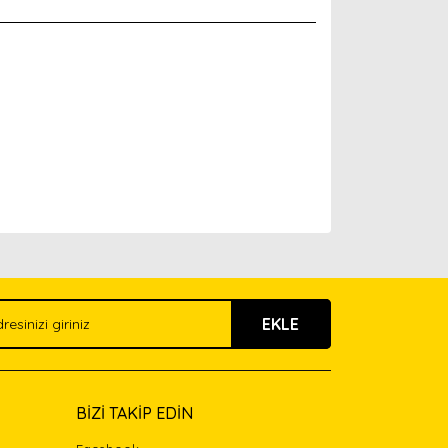
arak tarafımıza iletebilirsiniz.
EKLE
BİZİ TAKİP EDİN