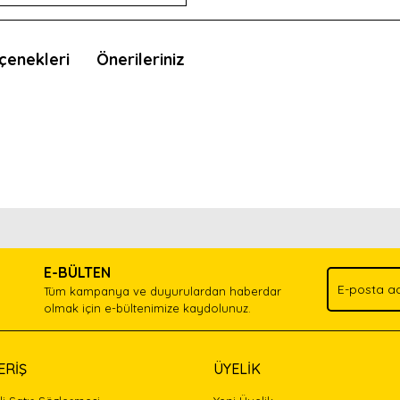
çenekleri
Önerileriniz
nda ve diğer konularda yetersiz gördüğünüz noktaları öneri formunu kullan
Bu ürünü kullandıysanız yorum yapın, herkes ürünü tanısın.
.
E-BÜLTEN
Yorum Yaz
Tüm kampanya ve duyurulardan haberdar
olmak için e-bültenimize kaydolunuz.
ERİŞ
ÜYELİK