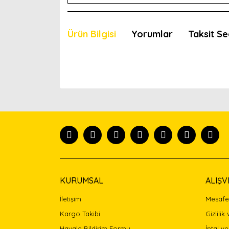
Ürün Bilgisi
Yorumlar
Taksit Se
Bu ürünün fiyat bilgisi, resim, ürün açıklamaları
Görüş ve önerileriniz için teşekkür ederiz.
Ürün resmi kalitesiz, bozuk veya görüntülenemiyor
Ürün açıklamasında eksik bilgiler bulunuyor.
Ürün bilgilerinde hatalar bulunuyor.
Ürün fiyatı diğer sitelerden daha pahalı.
Bu ürüne benzer farklı alternatifler olmalı.
KURUMSAL
ALIŞV
İletişim
Mesafel
Kargo Takibi
Gizlilik
Havale Bildirim Formu
İptal ve