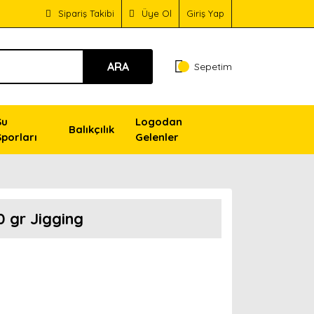
Sipariş Takibi
Üye Ol
Giriş Yap
ARA
Sepetim
Su
Logodan
Balıkçılık
Sporları
Gelenler
0 gr Jigging