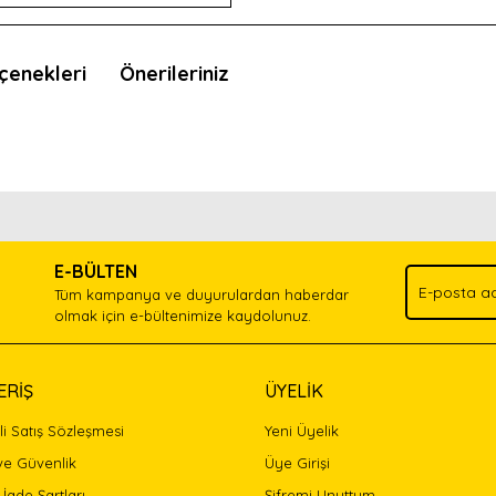
çenekleri
Önerileriniz
nda ve diğer konularda yetersiz gördüğünüz noktaları öneri formunu kullan
Bu ürünü kullandıysanız yorum yapın, herkes ürünü tanısın.
.
E-BÜLTEN
Yorum Yaz
Tüm kampanya ve duyurulardan haberdar
olmak için e-bültenimize kaydolunuz.
ERİŞ
ÜYELİK
i Satış Sözleşmesi
Yeni Üyelik
 ve Güvenlik
Üye Girişi
 İade Şartları
Şifremi Unuttum