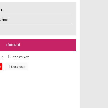
NA
426801
TÜKENDİ
 Et
Yorum Yaz
O
Karşılaştır