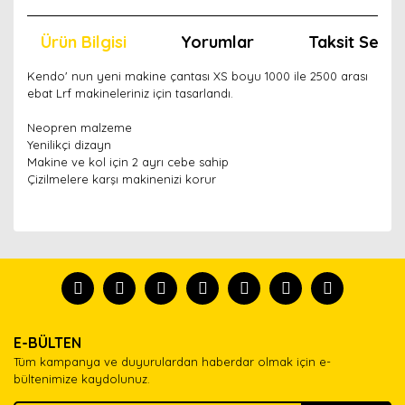
Ürün Bilgisi
Yorumlar
Taksit Seçen
Kendo' nun yeni makine çantası XS boyu 1000 ile 2500 arası
ebat Lrf makineleriniz için tasarlandı.
Neopren malzeme
Yenilikçi dizayn
Makine ve kol için 2 ayrı cebe sahip
Çizilmelere karşı makinenizi korur
Bu ürünün fiyat bilgisi, resim, ürün açıklamalarında ve
diğer konularda yetersiz gördüğünüz noktaları öneri
Bu ürünü kullandıysanız yorum yapın, herkes ürünü
formunu kullanarak tarafımıza iletebilirsiniz.
tanısın.
Görüş ve önerileriniz için teşekkür ederiz.
Ürün resmi kalitesiz, bozuk veya görüntülenemiyor.
Yorum Yaz
E-BÜLTEN
Ürün açıklamasında eksik bilgiler bulunuyor.
Tüm kampanya ve duyurulardan haberdar olmak için e-
Ürün bilgilerinde hatalar bulunuyor.
bültenimize kaydolunuz.
Ürün fiyatı diğer sitelerden daha pahalı.