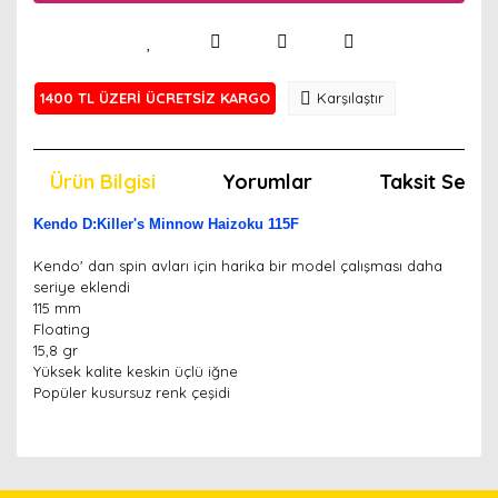
1400 TL ÜZERİ ÜCRETSİZ KARGO
Karşılaştır
Ürün Bilgisi
Yorumlar
Taksit Seçen
Kendo D:Killer's Minnow Haizoku 115F
Kendo' dan spin avları için harika bir model çalışması daha
seriye eklendi
115 mm
Floating
15,8 gr
Yüksek kalite keskin üçlü iğne
Popüler kusursuz renk çeşidi
Bu ürünün fiyat bilgisi, resim, ürün açıklamalarında ve
diğer konularda yetersiz gördüğünüz noktaları öneri
Bu ürünü kullandıysanız yorum yapın, herkes ürünü
formunu kullanarak tarafımıza iletebilirsiniz.