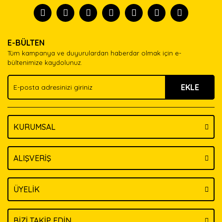
tanısın.
Görüş ve önerileriniz için teşekkür ederiz.
Ürün resmi kalitesiz, bozuk veya görüntülenemiyor.
Yorum Yaz
E-BÜLTEN
Ürün açıklamasında eksik bilgiler bulunuyor.
Tüm kampanya ve duyurulardan haberdar olmak için e-
Ürün bilgilerinde hatalar bulunuyor.
bültenimize kaydolunuz.
Ürün fiyatı diğer sitelerden daha pahalı.
EKLE
Bu ürüne benzer farklı alternatifler olmalı.
KURUMSAL
Gönder
ALIŞVERİŞ
ÜYELİK
BİZİ TAKİP EDİN