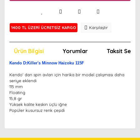
1400 TL ÜZERİ ÜCRETSİZ KARGO
Karşılaştır
Ürün Bilgisi
Yorumlar
Taksit Seçen
Kendo D:Killer's Minnow Haizoku 115F
Kendo' dan spin avları için harika bir model çalışması daha
seriye eklendi
115 mm
Floating
15,8 gr
Yüksek kalite keskin üçlü iğne
Popüler kusursuz renk çeşidi
Bu ürünün fiyat bilgisi, resim, ürün açıklamalarında ve
diğer konularda yetersiz gördüğünüz noktaları öneri
Bu ürünü kullandıysanız yorum yapın, herkes ürünü
formunu kullanarak tarafımıza iletebilirsiniz.