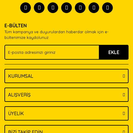
tanısın.
Görüş ve önerileriniz için teşekkür ederiz.
Ürün resmi kalitesiz, bozuk veya görüntülenemiyor.
Yorum Yaz
E-BÜLTEN
Ürün açıklamasında eksik bilgiler bulunuyor.
Tüm kampanya ve duyurulardan haberdar olmak için e-
Ürün bilgilerinde hatalar bulunuyor.
bültenimize kaydolunuz.
Ürün fiyatı diğer sitelerden daha pahalı.
EKLE
Bu ürüne benzer farklı alternatifler olmalı.
KURUMSAL
Gönder
ALIŞVERİŞ
ÜYELİK
BİZİ TAKİP EDİN